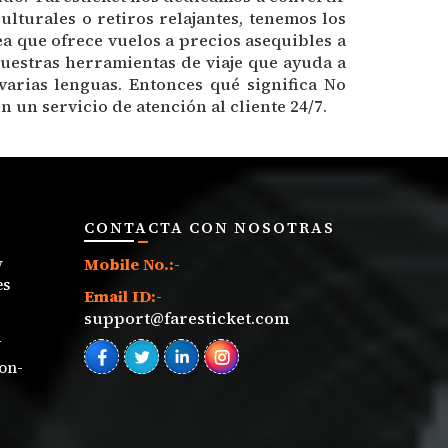
lturales o retiros relajantes, tenemos los
ea que ofrece vuelos a precios asequibles a
uestras herramientas de viaje que ayuda a
arias lenguas. Entonces qué significa No
n un servicio de atención al cliente 24/7.
CONTACTA CON NOSOTRAS
y
Mobile No.:-
es
Email ID:-
support@faresticket.com
d
on-