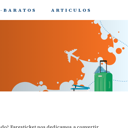
-BARATOS
ARTICULOS
undo? Faresticket nos dedicamos a convertir