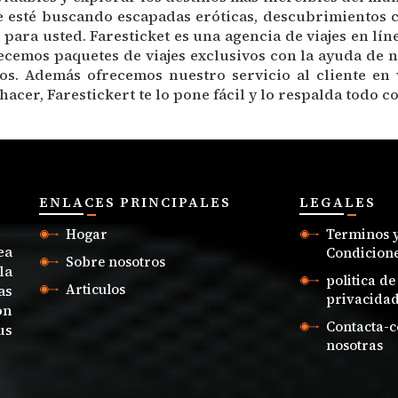
ue esté buscando escapadas eróticas, descubrimientos cu
 para usted. Faresticket es una agencia de viajes en lín
cemos paquetes de viajes exclusivos con la ayuda de n
s. Además ofrecemos nuestro servicio al cliente en v
acer, Farestickert te lo pone fácil y lo respalda todo co
ENLACES PRINCIPALES
LEGALES
Hogar
Terminos 
ea
Condicion
Sobre nosotros
la
politica de
Articulos
as
privacida
on
Contacta-c
us
nosotras